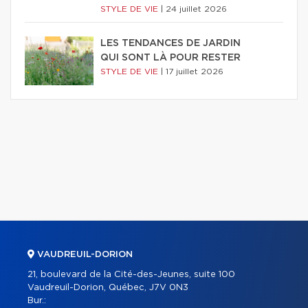
STYLE DE VIE
|
24 juillet 2026
LES TENDANCES DE JARDIN
QUI SONT LÀ POUR RESTER
STYLE DE VIE
|
17 juillet 2026
VAUDREUIL-DORION
21, boulevard de la Cité-des-Jeunes, suite 100
Vaudreuil-Dorion, Québec, J7V 0N3
Bur.: