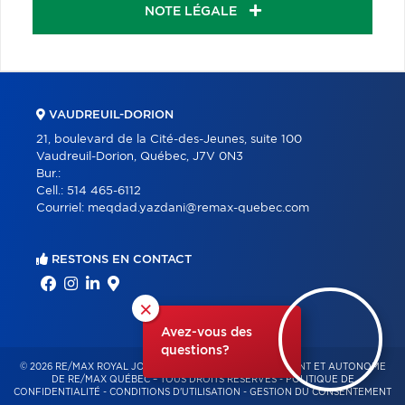
NOTE LÉGALE
VAUDREUIL-DORION
21, boulevard de la Cité-des-Jeunes, suite 100
Vaudreuil-Dorion, Québec, J7V 0N3
Bur.:
Cell.:
514 465-6112
Courriel:
meqdad.yazdani@remax-quebec.com
RESTONS EN CONTACT
×
Avez-vous des
questions?
© 2026 RE/MAX ROYAL JORDAN – FRANCHISÉ INDÉPENDANT ET AUTONOME
DE RE/MAX QUÉBEC – TOUS DROITS RÉSERVÉS -
POLITIQUE DE
CONFIDENTIALITÉ
-
CONDITIONS D'UTILISATION
-
GESTION DU CONSENTEMENT