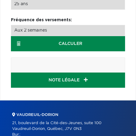
Fréquence des versements:
CALCULER
NOTE LÉGALE
VAUDREUIL-DORION
21, boulevard de la Cité-des-Jeunes, suite 100
Vaudreuil-Dorion, Québec, J7V 0N3
Bur.: