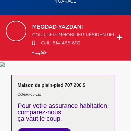
1
GARAGE
MEQDAD
YAZDANI
COURTIER IMMOBILIER RÉSIDENTIEL
Cell.:
514-465-6112
Maison de plain-pied 707 200 $
Coteau-du-Lac
Pour votre
assurance habitation,
comparez-nous,
ça vaut le coup.